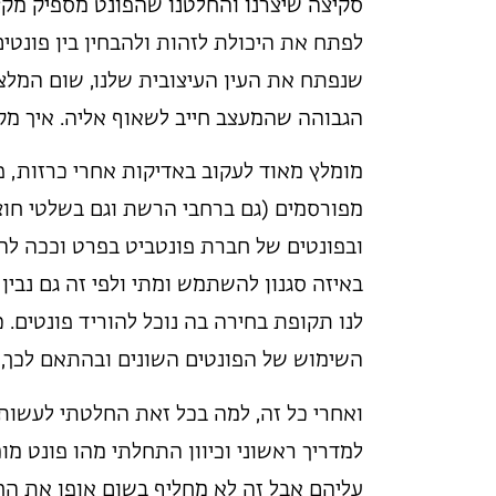
סקיצה שיצרנו והחלטנו שהפונט מספיק מקצו
לפתח את היכולת לזהות ולהבחין בין פונטים
שנפתח את העין העיצובית שלנו, שום המלצ
הגבוהה שהמעצב חייב לשאוף אליה. איך מקב
מומלץ מאוד לעקוב באדיקות אחרי כרזות, פ
מפורסמים (גם ברחבי הרשת וגם בשלטי חוצו
ובפונטים של חברת פונטביט בפרט וככה להב
באיזה סגנון להשתמש ומתי ולפי זה גם נבין
לנו תקופת בחירה בה נוכל להוריד פונטים.
השימוש של הפונטים השונים ובהתאם לכך, לפ
ואחרי כל זה, למה בכל זאת החלטתי לעשות
למדריך ראשוני וכיוון התחלתי מהו פונט מו
עליהם אבל זה לא מחליף בשום אופן את ה