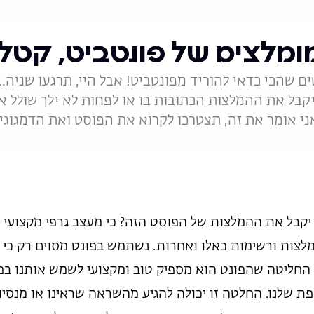
צים של פונטביט, קטלוג 24
ם שהכי כדאי להוריד מפונטביט! אבל היי, תרגעו שניה..
בל את ההמלצות הכתובות בו או לפחות לא ילך שולל א
אני אומר את זה, תצטרכו לקרוא את הפוסט ואת הדמגוגי
קבל את ההמלצות של הפוסט הזה? כי מעצב גרפי מקצועי 
לצות ורשימות כאלו ואחרות. נשתמש בפונט מסוים רק כי ה
 החליטה שהפונט הוא מספיק טוב ומקצועי לשמש אותנו בפ
 שלנו. החלטה זו יכולה להגיע מהשראה שראינו או מנסיו