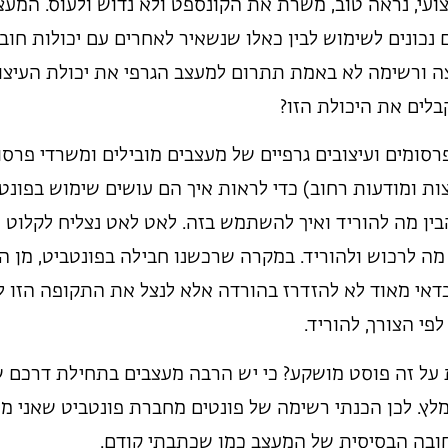
עי, נראה טוב, משרת את הקונספט ולא נדוש ולעוס. המעצב
 נכונים לשימוש לבין כאלו שנשאיר לאחרים עם יכולות חובב
ה ורשימה לא באמת תתרום למעצב הגרפי את יכולת העיצו
לים את היכולת הזו?
רסומים ועיצובים גרפיים של מעצבים מובילים ומשרדי פרסו
ת ומודעות רחוב) כדי לראות איך הם עושים שימוש בפונט
ין מה להוריד ואיך להשתמש בזה. לאט לאט נצליח לקלוט ו
 מה לרכוש ולהוריד. במקרה שרכשנו חבילה בפונטביט, מן 
 כדאי מאוד לא להזדרז בהורדה אלא לנצל את התקופה הזו ל
י הצורך, להוריד.
 על זה פוסט מושקע? כי יש הרבה מעצבים בתחילת דרכם ש
מלץ. לכן הכנתי רשימה של פונטים מחברת פונטביט שאני מ
חובה הבסיסית של המעצב כמו שכתבתי קודם.