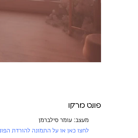
פונט מרקו
מעצב: עומר סילברמן
לחצו כאן או על התמונה להורדת
הפונ