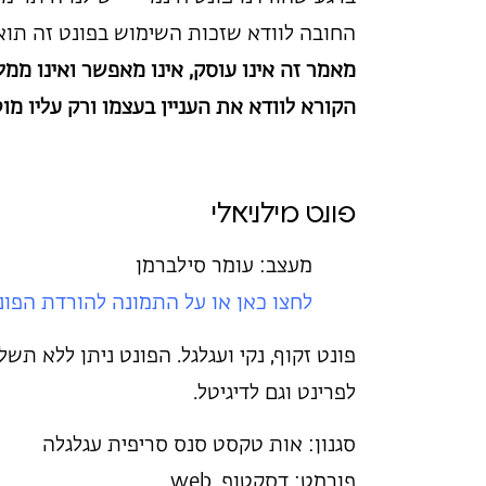
החובה לוודא שזכות השימוש בפונט זה תו
מאמר זה אינו עוסק, אינו מאפשר ואינו ממלי
הקורא לוודא את העניין בעצמו ורק עליו מ
פונט מילניאלי
מעצב: עומר סילברמן
לחצו כאן או על התמונה להורדת
הפונ
פונט זקוף, נקי ועגלגל. הפונט ניתן ללא ת
לפרינט וגם לדיגיטל.
סגנון: אות טקסט סנס סריפית עגלגלה
פורמט: דסקטופ, web